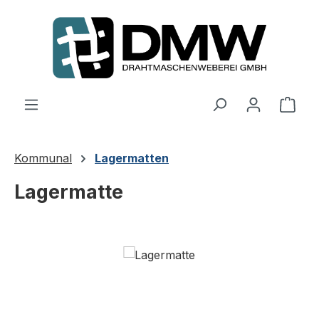
Zum Hauptinhalt springen
Ware
Kommunal
Lagermatten
Lagermatte
Bildergalerie überspringen