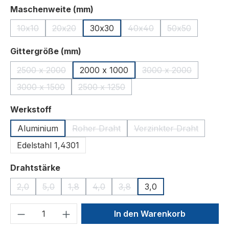
auswählen
Maschenweite (mm)
10x10
20x20
30x30
40x40
50x50
(Diese Option ist zurzeit nicht verfügbar.)
(Diese Option ist zurzeit nicht verfügbar.)
(Diese Option ist zurzeit n
(Diese Option i
auswählen
Gittergröße (mm)
2500 x 2000
2000 x 1000
3000 x 2000
(Diese Option ist zurzeit nicht verfügbar.)
(Diese Option ist z
3000 x 1500
2500 x 1250
(Diese Option ist zurzeit nicht verfügbar.)
(Diese Option ist zurzeit nicht verfügb
auswählen
Werkstoff
Aluminium
Roher Draht
Verzinkter Draht
(Diese Option ist zurzeit nicht verfügbar
(Diese Option ist z
Edelstahl 1,4301
auswählen
Drahtstärke
2,0
5,0
1,8
4,0
3,8
3,0
(Diese Option ist zurzeit nicht verfügbar.)
(Diese Option ist zurzeit nicht verfügbar.)
(Diese Option ist zurzeit nicht verfügbar.)
(Diese Option ist zurzeit nicht verfügba
(Diese Option ist zurzeit nicht 
Produkt Anzahl: Gib den gewünschten We
In den Warenkorb