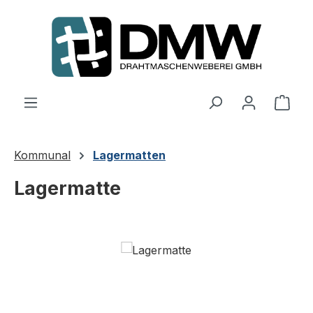
Zum Hauptinhalt springen
Ware
Kommunal
Lagermatten
Lagermatte
Bildergalerie überspringen