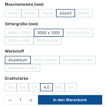
auswählen
Maschenweite (mm)
10x10
20x20
30x30
40x40
50x50
(Diese Option ist zurzeit nicht verfügbar.)
(Diese Option ist zurzeit nicht verfügbar.)
(Diese Option ist zurzeit nicht verfügb
(Diese Option i
auswählen
Gittergröße (mm)
2500 x 2000
2000 x 1000
3000 x 2000
(Diese Option ist zurzeit nicht verfügbar.)
(Diese Option ist z
3000 x 1500
2500 x 1250
(Diese Option ist zurzeit nicht verfügbar.)
(Diese Option ist zurzeit nicht verfügb
auswählen
Werkstoff
Aluminium
Roher Draht
Verzinkter Draht
(Diese Option ist zurzeit nicht verfügbar
(Diese Option ist z
Edelstahl 1,4301
(Diese Option ist zurzeit nicht verfügbar.)
auswählen
Drahtstärke
2,0
5,0
1,8
4,0
3,8
3,0
(Diese Option ist zurzeit nicht verfügbar.)
(Diese Option ist zurzeit nicht verfügbar.)
(Diese Option ist zurzeit nicht verfügbar.)
(Diese Option ist zurzeit nicht 
(Diese Option ist zurzei
Produkt Anzahl: Gib den gewünschten We
In den Warenkorb