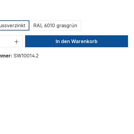
ählen
ussverzinkt
RAL 6010 grasgrün
 Anzahl: Gib den gewünschten Wert ein 
In den Warenkorb
mmer:
SW10014.2