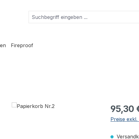
en
Fireproof
Regulärer Pr
95,30 
Preise exkl
Versandko