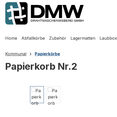
m Hauptinhalt springen
Zur Suche springen
Zur Hauptnavigation springen
Home
Abfallkörbe
Zubehör
Lagermatten
Laubbox
Kommunal
Papierkörbe
Papierkorb Nr.2
Bildergalerie überspringen