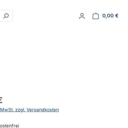
0,00 €
Ware
eis:
€
. MwSt. zzgl. Versandkosten
stenfrei