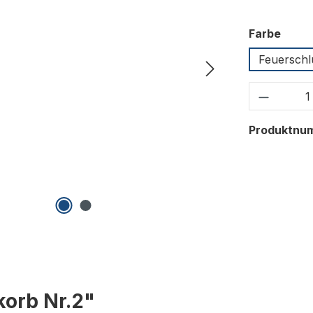
ausw
Farbe
Feuerschl
Produkt
Produktnu
korb Nr.2"