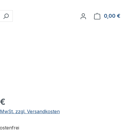
0,00 €
Ware
eis:
 €
. MwSt. zzgl. Versandkosten
stenfrei