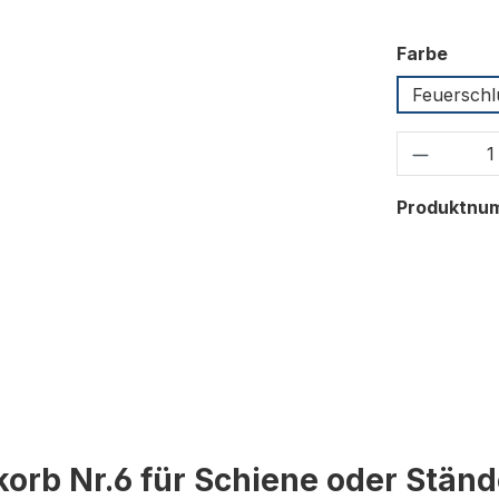
ausw
Farbe
Feuerschl
Produkt
Produktnu
orb Nr.6 für Schiene oder Ständ