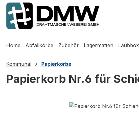
m Hauptinhalt springen
Zur Suche springen
Zur Hauptnavigation springen
Home
Abfallkörbe
Zubehör
Lagermatten
Laubbox
Kommunal
Papierkörbe
Papierkorb Nr.6 für Sch
Bildergalerie überspringen