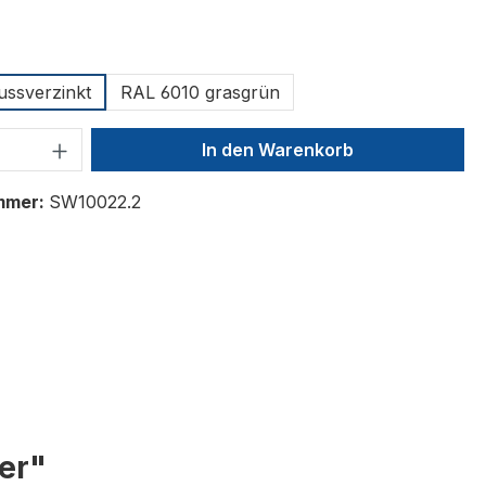
ählen
ussverzinkt
RAL 6010 grasgrün
 Anzahl: Gib den gewünschten Wert ein 
In den Warenkorb
mmer:
SW10022.2
er"