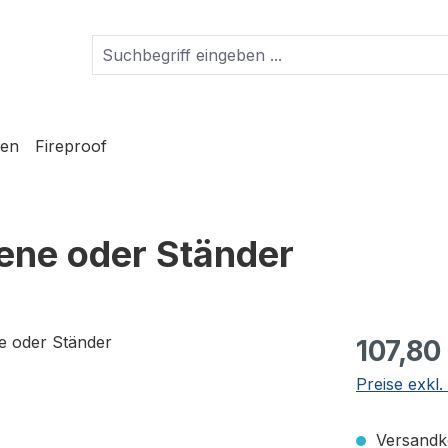
en
Fireproof
iene oder Ständer
Regulärer Pr
107,80
Preise exkl
Versandko